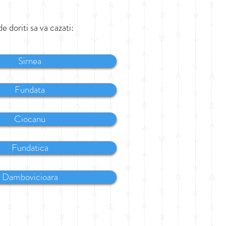
e doriti sa va cazati:
Sirnea
Fundata
Ciocanu
Fundatica
Dambovicioara