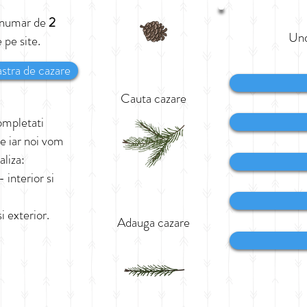
 numar de
2
Und
 pe site.
stra de cazare
Cauta cazare
ompletati
re iar noi vom
aliza:
 interior si
i exterior.
Adauga cazare