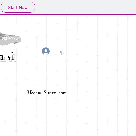
Start Now
Log In
 si
Vechiul Sirnea.com