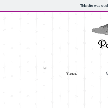
This site was des
Po
Acasa
C